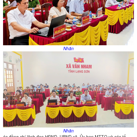
Nhãn
Nhãn
ác đồng chí lãnh đạo HĐND, UBND xã, Ủy ban MTTQ và các tổ