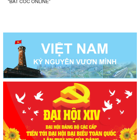
“BẮT CÓC ONLINE”