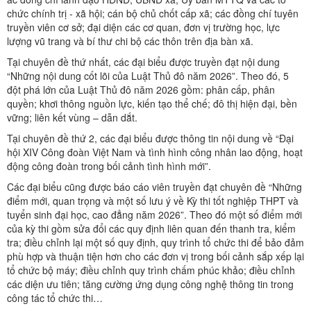
chức chính trị - xã hội; cán bộ chủ chốt cấp xã; các đồng chí tuyên
truyền viên cơ sở; đại diện các cơ quan, đơn vị trường học, lực
lượng vũ trang và bí thư chi bộ các thôn trên địa bàn xã.
Tại chuyên đề thứ nhất, các đại biểu được truyền đạt nội dung
“Những nội dung cốt lõi của Luật Thủ đô năm 2026”. Theo đó, 5
đột phá lớn của Luật Thủ đô năm 2026 gồm: phân cấp, phân
quyền; khơi thông nguồn lực, kiến tạo thể chế; đô thị hiện đại, bền
vững; liên kết vùng – dẫn dắt.
Tại chuyên đề thứ 2, các đại biểu được thông tin nội dung về “Đại
hội XIV Công đoàn Việt Nam và tình hình công nhân lao động, hoạt
động công đoàn trong bối cảnh tình hình mới”.
Các đại biểu cũng được báo cáo viên truyền đạt chuyên đề “Những
điểm mới, quan trọng và một số lưu ý về Kỳ thi tốt nghiệp THPT và
tuyển sinh đại học, cao đẳng năm 2026”. Theo đó một số điểm mới
của kỳ thi gồm sửa đổi các quy định liên quan đến thanh tra, kiểm
tra; điều chỉnh lại một số quy định, quy trình tổ chức thi để bảo đảm
phù hợp và thuận tiện hơn cho các đơn vị trong bối cảnh sắp xếp lại
tổ chức bộ máy; điều chỉnh quy trình chấm phúc khảo; điều chỉnh
các diện ưu tiên; tăng cường ứng dụng công nghệ thông tin trong
công tác tổ chức thi…