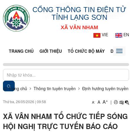
CỔNG THÔNG TIN ĐIỆN TỬ
TỈNH LẠNG SƠN
XÃ VÂN NHAM
VIE
EN
TRANG CHỦ
GIỚI THIỆU
TỔ CHỨC BỘ MÁY
DOANH NG
Toggle
naviga
Trang chủ
Thông tin tuyên truyền
Định hướng tuyên truyền
+
A
Thứ ba, 26/05/2026
|
09:58
A
|
-
A
XÃ VÂN NHAM TỔ CHỨC TIẾP SÓNG
HỘI NGHỊ TRỰC TUYẾN BÁO CÁO