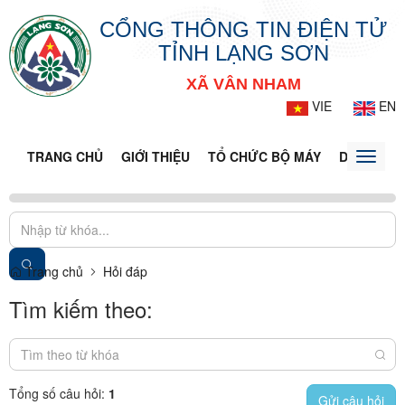
CỔNG THÔNG TIN ĐIỆN TỬ
TỈNH LẠNG SƠN
XÃ VÂN NHAM
VIE
EN
TRANG CHỦ
GIỚI THIỆU
TỔ CHỨC BỘ MÁY
DOANH NG
Toggle
naviga
Trang chủ
Hỏi đáp
Tìm kiếm theo:
Tổng số câu hỏi:
1
Gửi câu hỏi