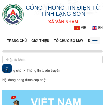
CỔNG THÔNG TIN ĐIỆN TỬ
TỈNH LẠNG SƠN
XÃ VÂN NHAM
VIE
EN
TRANG CHỦ
GIỚI THIỆU
TỔ CHỨC BỘ MÁY
DOANH NG
Toggle
naviga
Trang chủ
Thông tin tuyên truyền
Nội dung đang được cập nhật...