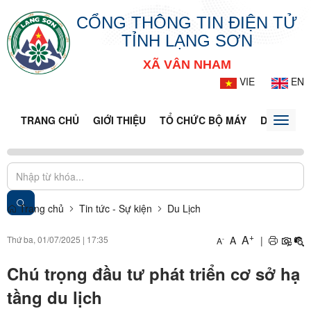
CỔNG THÔNG TIN ĐIỆN TỬ
TỈNH LẠNG SƠN
XÃ VÂN NHAM
VIE
EN
TRANG CHỦ
GIỚI THIỆU
TỔ CHỨC BỘ MÁY
DOANH NG
Toggle
naviga
Trang chủ
Tin tức - Sự kiện
Du Lịch
+
A
Thứ ba, 01/07/2025
|
17:35
A
|
-
A
Chú trọng đầu tư phát triển cơ sở hạ
tầng du lịch