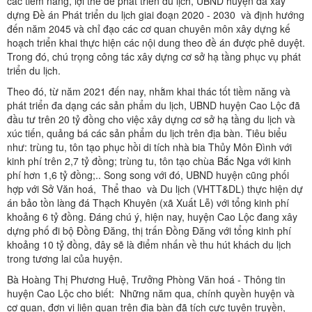
các tiềm năng, lợi thế để phát triển du lịch, UBND huyện đã xây
dựng Đề án Phát triển du lịch giai đoạn 2020 - 2030 và định hướng
đến năm 2045 và chỉ đạo các cơ quan chuyên môn xây dựng kế
hoạch triển khai thực hiện các nội dung theo đề án được phê duyệt.
Trong đó, chú trọng công tác xây dựng cơ sở hạ tầng phục vụ phát
triển du lịch.
Theo đó, từ năm 2021 đến nay, nhằm khai thác tốt tiềm năng và
phát triển đa dạng các sản phẩm du lịch, UBND huyện Cao Lộc đã
đầu tư trên 20 tỷ đồng cho việc xây dựng cơ sở hạ tầng du lịch và
xúc tiến, quảng bá các sản phẩm du lịch trên địa bàn. Tiêu biểu
như: trùng tu, tôn tạo phục hồi di tích nhà bia Thủy Môn Đình với
kinh phí trên 2,7 tỷ đồng; trùng tu, tôn tạo chùa Bắc Nga với kinh
phí hơn 1,6 tỷ đồng;.. Song song với đó, UBND huyện cũng phối
hợp với Sở Văn hoá, Thể thao và Du lịch (VHTT&DL) thực hiện dự
án bảo tồn làng đá Thạch Khuyên (xã Xuất Lễ) với tổng kinh phí
khoảng 6 tỷ đồng. Đáng chú ý, hiện nay, huyện Cao Lộc đang xây
dựng phố đi bộ Đồng Đăng, thị trấn Đồng Đăng với tổng kinh phí
khoảng 10 tỷ đồng, đây sẽ là điểm nhấn về thu hút khách du lịch
trong tương lai của huyện.
Bà Hoàng Thị Phương Huệ, Trưởng Phòng Văn hoá - Thông tin
huyện Cao Lộc cho biết: Những năm qua, chính quyền huyện và
cơ quan, đơn vị liên quan trên địa bàn đã tích cực tuyên truyền,