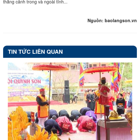
thắng cảnh trong và ngoài tỉnh...
Nguồn: baolangson.vn
TIN TỨC LIÊN QUAN