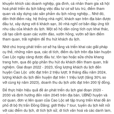
khuyến khích các doanh nghiệp, gia đình, cá nhân tham gia xã hội
hoá phát triển du lịch bằng việc đầu tư cơ sở lưu trú, điểm tham
quan và xây dựng các sản phẩm du lịch nông nghiệp... Nhờ đó,
đến thời điểm này, hệ thống nhà nghỉ, khách sạn trên địa bàn được
đầu tư, xây dựng với 6 khách sạn, 30 nhà nghỉ cơ bản đáp ứng tốt
nhu cầu của khách du lịch. Một số hộ dân cũng tích cực khai thác,
cải tạo cảnh quan các vườn đào, vườn hồng, vườn sở làm điểm
tham quan, trải nghiệm để thu hút khách du lịch.
Nhờ chú trọng phát triển cơ sở hạ tầng và triển khai các giải pháp
cụ thể, những năm qua, các di tích, điểm du lịch trên địa bàn huyện
Cao Lộc ngày càng được đầu tư, tôn tạo hoặc sửa chữa khang
trang hơn, qua đó góp phần thu hút du khách đến tham quan, trải
nghiệm. Giai đoạn 2022 - 2023, tổng lượng khách du lịch đến
huyện Cao Lộc ước đạt trên 2 triệu lượt; 9 tháng đầu năm 2024,
lượng khách du lịch đến huyện đạt trên 1 triệu lượt (tăng 30% so
với cùng kỳ năm 2023), doanh thu du lịch ước đạt trên 200 tỷ đồng.
Để thực hiện hiệu quả đề án phát triển du lịch giai đoạn 2020 -
2030 và định hướng đến năm 2045 trên địa bàn, UBND huyện và
cơ quan, đơn vị liên quan của Cao Lộc sẽ tập trung triển khai đề án
phố đi bộ thị trấn Đồng Đăng; giới thiệu 7 tour, tuyến du lịch kết nối
với các điểm du lịch, di tích lịch sử, di tích văn hoá và các danh lam,