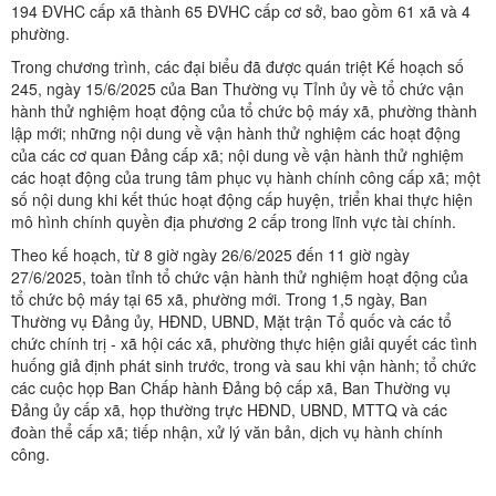
194 ĐVHC cấp xã thành 65 ĐVHC cấp cơ sở, bao gồm 61 xã và 4
phường.
Trong chương trình, các đại biểu đã được quán triệt Kế hoạch số
245, ngày 15/6/2025 của Ban Thường vụ Tỉnh ủy về tổ chức vận
hành thử nghiệm hoạt động của tổ chức bộ máy xã, phường thành
lập mới; những nội dung về vận hành thử nghiệm các hoạt động
của các cơ quan Đảng cấp xã; nội dung về vận hành thử nghiệm
các hoạt động của trung tâm phục vụ hành chính công cấp xã; một
số nội dung khi kết thúc hoạt động cấp huyện, triển khai thực hiện
mô hình chính quyền địa phương 2 cấp trong lĩnh vực tài chính.
Theo kế hoạch, từ 8 giờ ngày 26/6/2025 đến 11 giờ ngày
27/6/2025, toàn tỉnh tổ chức vận hành thử nghiệm hoạt động của
tổ chức bộ máy tại 65 xã, phường mới. Trong 1,5 ngày, Ban
Thường vụ Đảng ủy, HĐND, UBND, Mặt trận Tổ quốc và các tổ
chức chính trị - xã hội các xã, phường thực hiện giải quyết các tình
huống giả định phát sinh trước, trong và sau khi vận hành; tổ chức
các cuộc họp Ban Chấp hành Đảng bộ cấp xã, Ban Thường vụ
Đảng ủy cấp xã, họp thường trực HĐND, UBND, MTTQ và các
đoàn thể cấp xã; tiếp nhận, xử lý văn bản, dịch vụ hành chính
công.