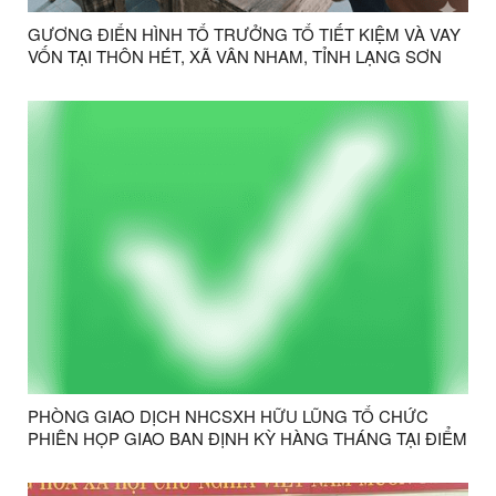
GƯƠNG ĐIỂN HÌNH TỔ TRƯỞNG TỔ TIẾT KIỆM VÀ VAY
VỐN TẠI THÔN HÉT, XÃ VÂN NHAM, TỈNH LẠNG SƠN
PHÒNG GIAO DỊCH NHCSXH HỮU LŨNG TỔ CHỨC
PHIÊN HỌP GIAO BAN ĐỊNH KỲ HÀNG THÁNG TẠI ĐIỂM
GIAO DỊCH VÂN NHAM