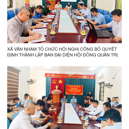
XÃ VÂN NHAM TỔ CHỨC HỘI NGHỊ CÔNG BỐ QUYẾT
ĐỊNH THÀNH LẬP BAN ĐẠI DIỆN HỘI ĐỒNG QUẢN TRỊ
NGÂN HÀNG CHÍNH SÁCH XÃ HỘI VÀ PHIÊN HỌP THỨ
NHẤT NĂM 2026