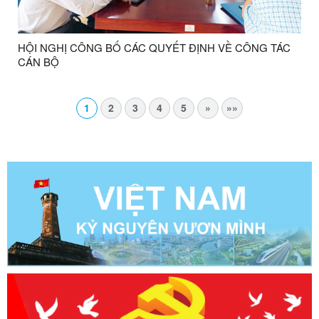
HỘI NGHỊ CÔNG BỐ CÁC QUYẾT ĐỊNH VỀ CÔNG TÁC
CÁN BỘ
1
2
3
4
5
»
»»