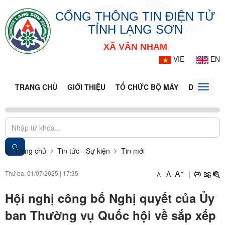
CỔNG THÔNG TIN ĐIỆN TỬ
TỈNH LẠNG SƠN
XÃ VÂN NHAM
VIE
EN
TRANG CHỦ
GIỚI THIỆU
TỔ CHỨC BỘ MÁY
DOANH NG
Toggle
naviga
Trang chủ
Tin tức - Sự kiện
Tin mới
+
A
Thứ ba, 01/07/2025
|
17:35
A
|
-
A
Hội nghị công bố Nghị quyết của Ủy
ban Thường vụ Quốc hội về sắp xếp