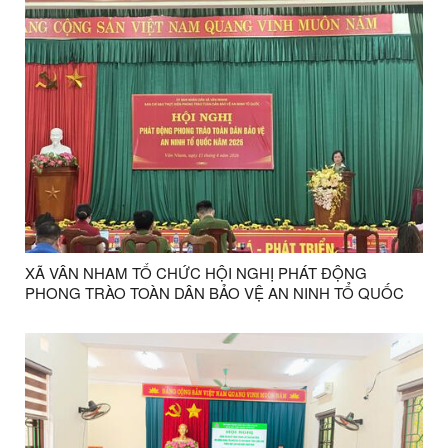
XÃ VÂN NHAM TỔ CHỨC HỘI NGHỊ PHÁT ĐỘNG
PHONG TRÀO TOÀN DÂN BẢO VỆ AN NINH TỔ QUỐC