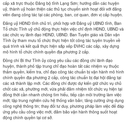
cấp xã trực thuộc Đảng bộ tỉnh Lạng Sơn; hướng dẫn các huyện
uỷ, thành uỷ hoàn thiện các thủ tục chuyển sinh hoạt đối với đảng
viên đang công tác tại các phòng, ban, cơ quan, đơn vị cấp huyện.
Đảng uỷ HĐND tỉnh chủ trì, phối hợp với Đảng uỷ UBND tỉnh, Ban
Tổ chức Tỉnh uỷ chủ động thực hiện việc chỉ định HĐND, UBND và
các chức vụ lãnh đạo HĐND, UBND. Ban Tuyên giáo và Dân vận
Tỉnh ủy tham mưu tổ chức thực hiện tốt công tác tuyên truyền về
quá trình và kết quả thực hiện sắp xếp ĐVHC các cấp, xây dựng
mô hình tổ chức chính quyền địa phương 2 cấp.
Đồng chí Bí thư Tỉnh ủy cũng yêu cầu các đồng chí lãnh đạo
huyện, thành phố tập trung chỉ đạo hoàn tất các nhiệm vụ thuộc
thẩm quyền, kiểm tra, chỉ đạo công tác chuẩn bị vận hành mô hình
chính quyền địa phương 2 cấp, công tác chuẩn bị đại hội đảng tại
các xã thành lập mới. Các đồng chí được dự kiến giữ chức vụ chủ
chốt các xã, phường mới, vừa phải đảm nhiệm tốt chức vụ hiện tại
đồng thời cần nhanh chóng tìm hiểu, tiếp cận môi trường làm việc
mới; tập trung nghiên cứu hệ thống văn bản; tăng cường ứng dụng
công nghệ thông tin; thay đổi tư duy, phương pháp làm việc để đáp
ứng yêu cầu công việc mới, đảm bảo vận hành thông suốt hoạt
động chính quyền tại cơ sở.