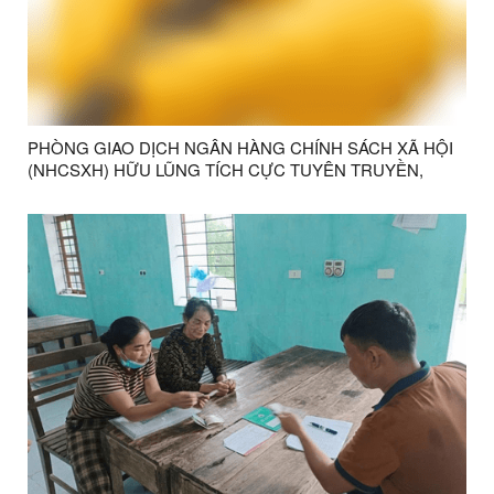
PHÒNG GIAO DỊCH NGÂN HÀNG CHÍNH SÁCH XÃ HỘI
(NHCSXH) HỮU LŨNG TÍCH CỰC TUYÊN TRUYỀN,
HOÀN THÀNH CHỈ TIÊU HUY ĐỘNG TIỀN GỬI NĂM
2026.