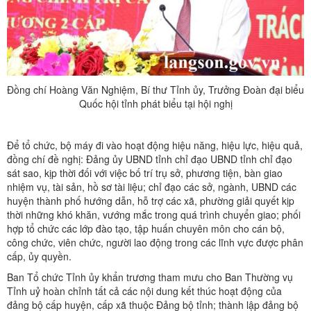
Đồng chí Hoàng Văn Nghiệm, Bí thư Tỉnh ủy, Trưởng Đoàn đại biểu
Quốc hội tỉnh phát biểu tại hội nghị
Để tổ chức, bộ máy đi vào hoạt động hiệu năng, hiệu lực, hiệu quả,
đồng chí đề nghị: Đảng ủy UBND tỉnh chỉ đạo UBND tỉnh chỉ đạo
sát sao, kịp thời đối với việc bố trí trụ sở, phương tiện, bàn giao
nhiệm vụ, tài sản, hồ sơ tài liệu; chỉ đạo các sở, ngành, UBND các
huyện thành phố hướng dẫn, hỗ trợ các xã, phường giải quyết kịp
thời những khó khăn, vướng mắc trong quá trình chuyển giao; phối
hợp tổ chức các lớp đào tạo, tập huấn chuyên môn cho cán bộ,
công chức, viên chức, người lao động trong các lĩnh vực được phân
cấp, ủy quyền.
Ban Tổ chức Tỉnh ủy khẩn trương tham mưu cho Ban Thường vụ
Tỉnh uỷ hoàn chỉnh tất cả các nội dung kết thúc hoạt động của
đảng bộ cấp huyện, cấp xã thuộc Đảng bộ tỉnh; thành lập đảng bộ