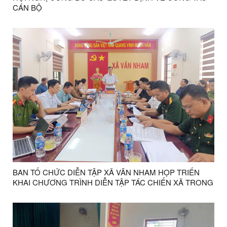
CÁN BỘ
BAN TỔ CHỨC DIỄN TẬP XÃ VÂN NHAM HỌP TRIỂN
KHAI CHƯƠNG TRÌNH DIỄN TẬP TÁC CHIẾN XÃ TRONG
KHU VỰC PHÒNG THỦ NĂM 2026