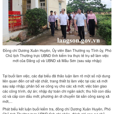
Đồng chí Dương Xuân Huyên, Ủy viên Ban Thường vụ Tỉnh ủy, Phó
Chủ tịch Thường trực UBND tỉnh kiểm tra thực tế trụ sở làm việc
mới của Đảng uỷ và UBND xã Mẫu Sơn (sau sáp nhập)
Tại buổi làm việc, các đại biểu đã thảo luận làm rõ một số nội dung
liên quan đến cơ sở vật chất, trang thiết bị làm việc tại các xã mới
sau sáp nhập; phân bổ xe công vụ cho các xã mới; việc bàn giao
các công trình, dự án; nhập dự toán chi ngân sách; thu hồi con dấu
cũ và cấp con dấu mới; phương án di chuyển tài sản công sang xã
mới,...
Phát biểu kết luận buổi kiểm tra, đồng chí Dương Xuân Huyên, Phó
Chủ tịch Thường trực UBND tỉnh ghi nhận, đánh giá cao sự chủ