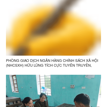
PHÒNG GIAO DỊCH NGÂN HÀNG CHÍNH SÁCH XÃ HỘI
(NHCSXH) HỮU LŨNG TÍCH CỰC TUYÊN TRUYỀN,
HOÀN THÀNH CHỈ TIÊU HUY ĐỘNG TIỀN GỬI NĂM
2026.