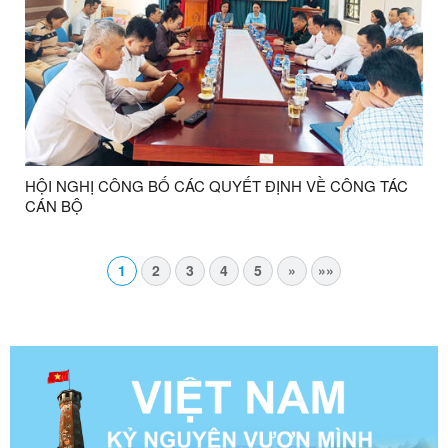
HỘI NGHỊ CÔNG BỐ CÁC QUYẾT ĐỊNH VỀ CÔNG TÁC
CÁN BỘ
1
2
3
4
5
»
»»