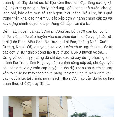
quản lý, có đầy đủ hồ sơ, tài liệu kèm theo; chỉ đạo tăng cường kỷ
luật, kỷ cương trong quản lý, sử dụng ngân sách nhà nước, chống
lãng phí, bảo đảm mục tiêu tinh gọn, hiệu năng, hiệu lực, hiệu quả
trong triển khai các nhiệm vụ sắp xếp đơn vị hành chính cấp xã và
xây dựng chính quyền địa phương 02 cấp trên địa bàn.
Đến nay, huyện đã xây dựng phương án, bố trí 79 cán bộ, công
chức, viên chức cấp huyện vào các chức danh, chức vụ tại các xã
mới (Lộc Bình, Mẫu Sơn, Na Dương, Lợi Bác, Thống Nhất, Xuân
Dương, Khuất Xá); chuyển giao 2.279 viên chức, người làm việc tại
các đơn vị sự nghiệp công lập trực thuộc UBND huyện về xã,…
Cùng với đó, huyện cũng đã chỉ đạo các xã xây dựng phương án
thành lập Trung tâm Phục vụ hành chính công cấp xã; chỉ đạo, yêu
cầu các đơn vị dự toán cấp huyện thuộc diện sắp xếp trước khi sắp
xếp tổ chức bộ máy theo chức năng, nhiệm vụ thực hiện kiểm kê
các nguồn lực tài chính, ngân sách Nhà nước, lập đầy đủ hồ sơ liên
quan theo chế độ quy định,…