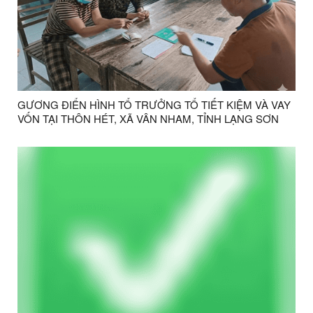
GƯƠNG ĐIỂN HÌNH TỔ TRƯỞNG TỔ TIẾT KIỆM VÀ VAY
VỐN TẠI THÔN HÉT, XÃ VÂN NHAM, TỈNH LẠNG SƠN