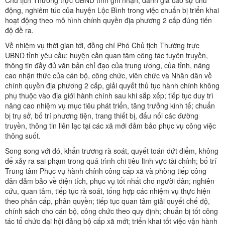
động, nghiêm túc của huyện Lộc Bình trong việc chuẩn bị triển khai
hoạt động theo mô hình chính quyền địa phương 2 cấp đúng tiến
độ đề ra.
Về nhiệm vụ thời gian tới, đồng chí Phó Chủ tịch Thường trực
UBND tỉnh yêu cầu: huyện cần quan tâm công tác tuyên truyền,
thông tin đầy đủ văn bản chỉ đạo của trung ương, của tỉnh, nâng
cao nhận thức của cán bộ, công chức, viên chức và Nhân dân về
chính quyền địa phương 2 cấp, giải quyết thủ tục hành chính không
phụ thuộc vào địa giới hành chính sau khi sắp xếp; tiếp tục duy trì
nâng cao nhiệm vụ mục tiêu phát triển, tăng trưởng kinh tế; chuẩn
bị trụ sở, bố trí phương tiện, trang thiết bị, đấu nối các đường
truyền, thông tin liên lạc tại các xã mới đảm bảo phục vụ công việc
thông suốt.
Song song với đó, khẩn trương rà soát, quyết toán dứt điểm, không
để xảy ra sai phạm trong quá trình chi tiêu lĩnh vực tài chính; bố trí
Trung tâm Phục vụ hành chính công cấp xã và phòng tiếp công
dân đảm bảo về diện tích, phục vụ tốt nhất cho người dân; nghiên
cứu, quan tâm, tiếp tục rà soát, tổng hợp các nhiệm vụ thực hiện
theo phân cấp, phân quyền; tiếp tục quan tâm giải quyết chế độ,
chính sách cho cán bộ, công chức theo quy định; chuẩn bị tốt công
tác tổ chức đại hội đảng bộ cấp xã mới; triển khai tốt việc vận hành