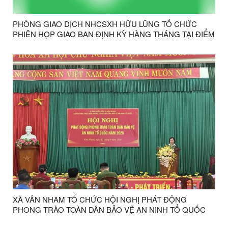
PHÒNG GIAO DỊCH NHCSXH HỮU LŨNG TỔ CHỨC
PHIÊN HỌP GIAO BAN ĐỊNH KỲ HÀNG THÁNG TẠI ĐIỂM
GIAO DỊCH VÂN NHAM
XÃ VÂN NHAM TỔ CHỨC HỘI NGHỊ PHÁT ĐỘNG
PHONG TRÀO TOÀN DÂN BẢO VỆ AN NINH TỔ QUỐC