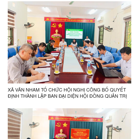
XÃ VÂN NHAM TỔ CHỨC HỘI NGHỊ CÔNG BỐ QUYẾT
ĐỊNH THÀNH LẬP BAN ĐẠI DIỆN HỘI ĐỒNG QUẢN TRỊ
NGÂN HÀNG CHÍNH SÁCH XÃ HỘI VÀ PHIÊN HỌP THỨ
NHẤT NĂM 2026