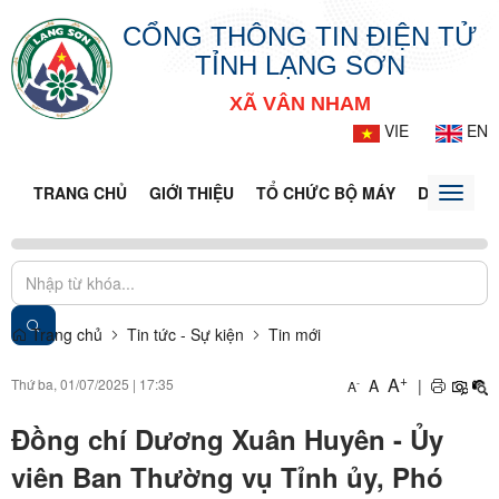
CỔNG THÔNG TIN ĐIỆN TỬ
TỈNH LẠNG SƠN
XÃ VÂN NHAM
VIE
EN
TRANG CHỦ
GIỚI THIỆU
TỔ CHỨC BỘ MÁY
DOANH NG
Toggle
naviga
Trang chủ
Tin tức - Sự kiện
Tin mới
+
A
Thứ ba, 01/07/2025
|
17:35
A
|
-
A
Đồng chí Dương Xuân Huyên - Ủy
viên Ban Thường vụ Tỉnh ủy, Phó