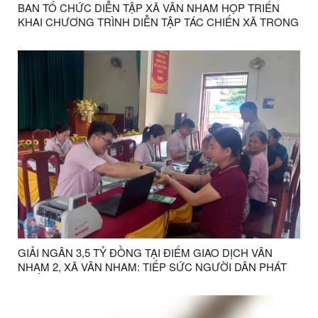
BAN TỔ CHỨC DIỄN TẬP XÃ VÂN NHAM HỌP TRIỂN
KHAI CHƯƠNG TRÌNH DIỄN TẬP TÁC CHIẾN XÃ TRONG
KHU VỰC PHÒNG THỦ NĂM 2026
GIẢI NGÂN 3,5 TỶ ĐỒNG TẠI ĐIỂM GIAO DỊCH VÂN
NHAM 2, XÃ VÂN NHAM: TIẾP SỨC NGƯỜI DÂN PHÁT
TRIỂN KINH TẾ