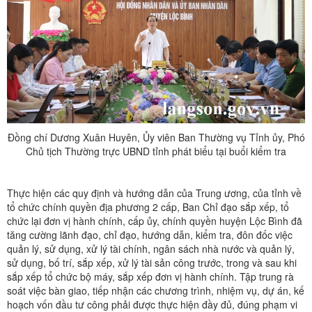
Đồng chí Dương Xuân Huyên, Ủy viên Ban Thường vụ Tỉnh ủy, Phó
Chủ tịch Thường trực UBND tỉnh phát biểu tại buổi kiểm tra
Thực hiện các quy định và hướng dẫn của Trung ương, của tỉnh về
tổ chức chính quyền địa phương 2 cấp, Ban Chỉ đạo sắp xếp, tổ
chức lại đơn vị hành chính, cấp ủy, chính quyền huyện Lộc Bình đã
tăng cường lãnh đạo, chỉ đạo, hướng dẫn, kiểm tra, đôn đốc việc
quản lý, sử dụng, xử lý tài chính, ngân sách nhà nước và quản lý,
sử dụng, bố trí, sắp xếp, xử lý tài sản công trước, trong và sau khi
sắp xếp tổ chức bộ máy, sắp xếp đơn vị hành chính. Tập trung rà
soát việc bàn giao, tiếp nhận các chương trình, nhiệm vụ, dự án, kế
hoạch vốn đầu tư công phải được thực hiện đầy đủ, đúng phạm vi