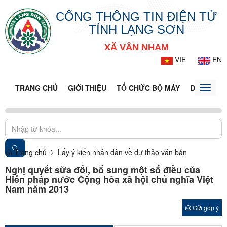
CỔNG THÔNG TIN ĐIỆN TỬ
TỈNH LẠNG SƠN
XÃ VÂN NHAM
VIE
EN
TRANG CHỦ
GIỚI THIỆU
TỔ CHỨC BỘ MÁY
DOANH NG
Toggle
naviga
Trang chủ
Lấy ý kiến nhân dân về dự thảo văn bản
Nghị quyết sửa đổi, bổ sung một số điều của
Hiến pháp nước Cộng hòa xã hội chủ nghĩa Việt
Nam năm 2013
Gửi góp ý